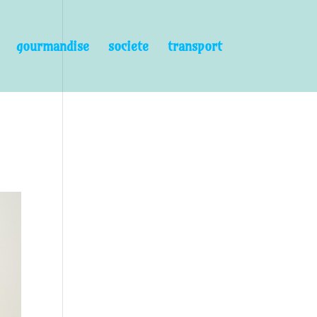
gourmandise
societe
transport