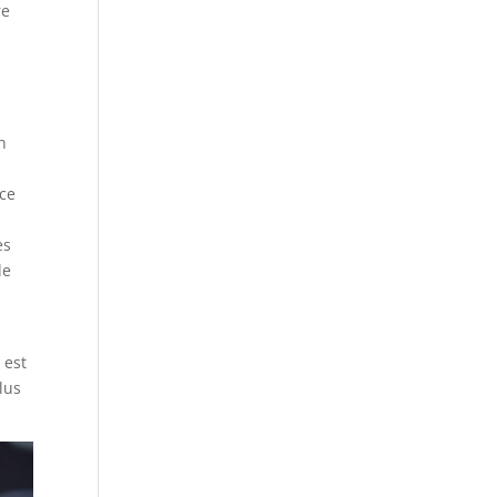
re
n
 ce
es
de
 est
lus