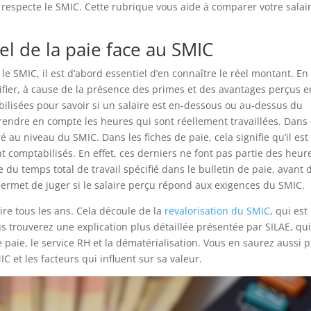
 respecte le SMIC. Cette rubrique vous aide à comparer votre salai
éel de la paie face au SMIC
 le SMIC, il est d’abord essentiel d’en connaître le réel montant. En
ntifier, à cause de la présence des primes et des avantages perçus e
ilisées pour savoir si un salaire est en-dessous ou au-dessus du
prendre en compte les heures qui sont réellement travaillées. Dans
ré au niveau du SMIC. Dans les fiches de paie, cela signifie qu’il est
t comptabilisés. En effet, ces derniers ne font pas partie des heur
aire du temps total de travail spécifié dans le bulletin de paie, avant 
 permet de juger si le salaire perçu répond aux exigences du SMIC.
faire tous les ans. Cela découle de la
revalorisation du SMIC
, qui est
s trouverez une explication plus détaillée présentée par SILAE, qui
e paie, le service RH et la dématérialisation. Vous en saurez aussi p
 et les facteurs qui influent sur sa valeur.