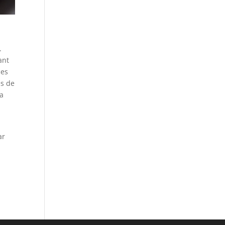
.
ant
ces
es de
la
ar