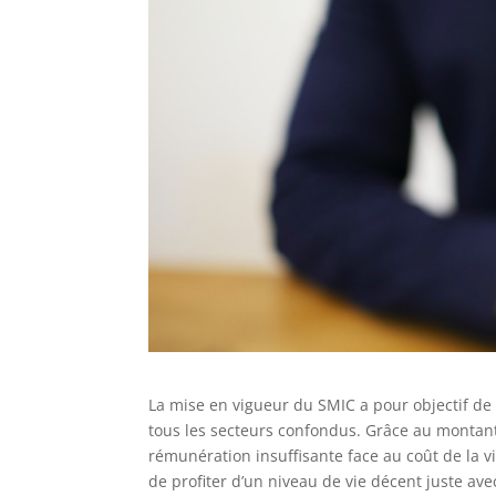
La mise en vigueur du SMIC a pour objectif de 
tous les secteurs confondus. Grâce au montant d
rémunération insuffisante face au coût de la v
de profiter d’un niveau de vie décent juste avec 