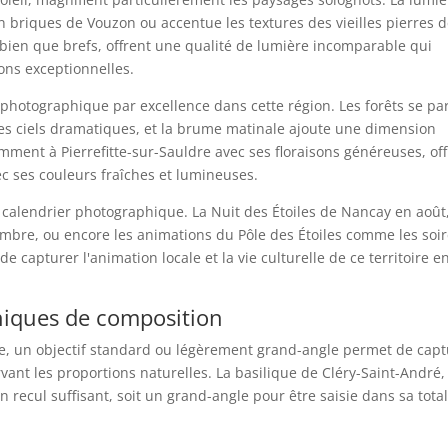
en briques de Vouzon ou accentue les textures des vieilles pierres 
bien que brefs, offrent une qualité de lumière incomparable qui
ons exceptionnelles.
photographique par excellence dans cette région. Les forêts se pa
 des ciels dramatiques, et la brume matinale ajoute une dimension
ment à Pierrefitte-sur-Sauldre avec ses floraisons généreuses, off
 ses couleurs fraîches et lumineuses.
alendrier photographique. La Nuit des Étoiles de Nancay en août,
bre, ou encore les animations du Pôle des Étoiles comme les soi
e capturer l'animation locale et la vie culturelle de ce territoire e
iques de composition
ine, un objectif standard ou légèrement grand-angle permet de capt
vant les proportions naturelles. La basilique de Cléry-Saint-André,
n recul suffisant, soit un grand-angle pour être saisie dans sa total