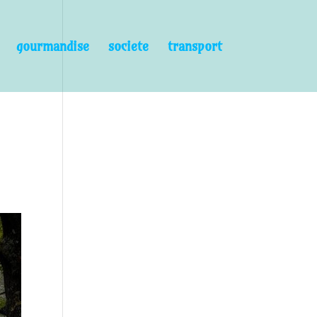
gourmandise
societe
transport