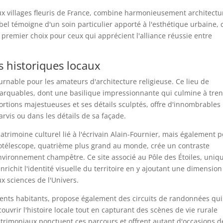
aux villages fleuris de France, combine harmonieusement architectu
abel témoigne d'un soin particulier apporté à l'esthétique urbaine, 
premier choix pour ceux qui apprécient l'alliance réussie entre
 historiques locaux
rnable pour les amateurs d'architecture religieuse. Ce lieu de
marquables, dont une basilique impressionnante qui culmine à tren
portions majestueuses et ses détails sculptés, offre d'innombrables
arvis ou dans les détails de sa façade.
trimoine culturel lié à l'écrivain Alain-Fournier, mais également 
diotélescope, quatrième plus grand au monde, crée un contraste
nvironnement champêtre. Ce site associé au Pôle des Étoiles, uniq
nrichit l'identité visuelle du territoire en y ajoutant une dimension
ux sciences de l'Univers.
is cents habitants, propose également des circuits de randonnées qui
vrir l'histoire locale tout en capturant des scènes de vie rurale
rimoniaux ponctuent ces parcours et offrent autant d'occasions d