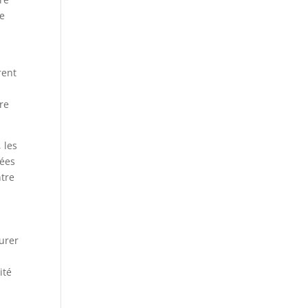
de
rent
re
 les
rées
ntre
urer
ité