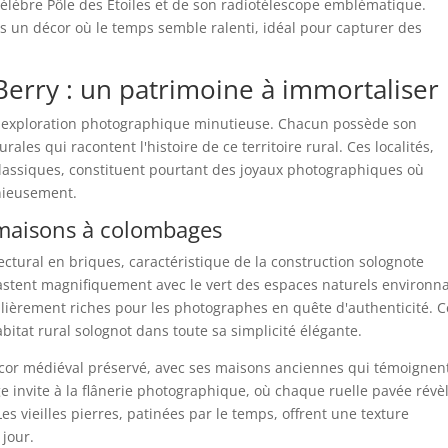
célèbre Pôle des Étoiles et de son radiotélescope emblématique.
 un décor où le temps semble ralenti, idéal pour capturer des
Berry : un patrimoine à immortaliser
ne exploration photographique minutieuse. Chacun possède son
rales qui racontent l'histoire de ce territoire rural. Ces localités,
lassiques, constituent pourtant des joyaux photographiques où
onieusement.
t maisons à colombages
ctural en briques, caractéristique de la construction solognote
rastent magnifiquement avec le vert des espaces naturels environn
lièrement riches pour les photographes en quête d'authenticité. C
bitat rural solognot dans toute sa simplicité élégante.
cor médiéval préservé, avec ses maisons anciennes qui témoignen
ge invite à la flânerie photographique, où chaque ruelle pavée révè
es vieilles pierres, patinées par le temps, offrent une texture
 jour.