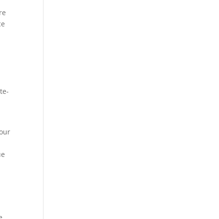
re
ce
te-
pour
ue
e