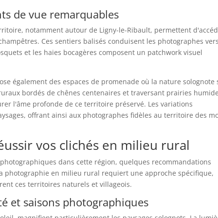
ts de vue remarquables
erritoire, notamment autour de Ligny-le-Ribault, permettent d'accéd
s champêtres. Ces sentiers balisés conduisent les photographes ver
osquets et les haies bocagères composent un patchwork visuel
pose également des espaces de promenade où la nature solognote 
 ruraux bordés de chênes centenaires et traversant prairies humide
rer l'âme profonde de ce territoire préservé. Les variations
sages, offrant ainsi aux photographes fidèles au territoire des mo
ussir vos clichés en milieu rural
ons photographiques dans cette région, quelques recommandations
La photographie en milieu rural requiert une approche spécifique,
nt ces territoires naturels et villageois.
té et saisons photographiques
oleil, magnifient particulièrement les paysages solognots. La lumiè