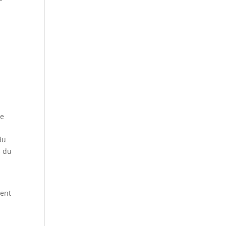
ce
du
s du
tent