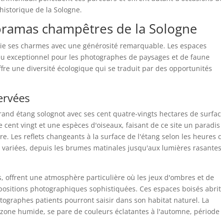
 historique de la Sologne.
oramas champêtres de la Sologne
loie ses charmes avec une générosité remarquable. Les espaces
jeu exceptionnel pour les photographes de paysages et de faune
ffre une diversité écologique qui se traduit par des opportunités
ervées
rand étang solognot avec ses cent quatre-vingts hectares de surfa
cent vingt et une espèces d'oiseaux, faisant de ce site un paradis
re. Les reflets changeants à la surface de l'étang selon les heures 
t variées, depuis les brumes matinales jusqu'aux lumières rasante
, offrent une atmosphère particulière où les jeux d'ombres et de
positions photographiques sophistiquées. Ces espaces boisés abri
tographes patients pourront saisir dans son habitat naturel. La
e zone humide, se pare de couleurs éclatantes à l'automne, période