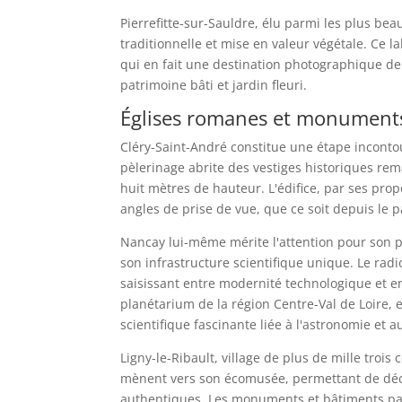
Pierrefitte-sur-Sauldre, élu parmi les plus be
traditionnelle et mise en valeur végétale. Ce l
qui en fait une destination photographique de 
patrimoine bâti et jardin fleuri.
Églises romanes et monuments
Cléry-Saint-André constitue une étape incontou
pèlerinage abrite des vestiges historiques re
huit mètres de hauteur. L'édifice, par ses pro
angles de prise de vue, que ce soit depuis le p
Nancay lui-même mérite l'attention pour son pa
son infrastructure scientifique unique. Le ra
saisissant entre modernité technologique et e
planétarium de la région Centre-Val de Loire, e
scientifique fascinante liée à l'astronomie et a
Ligny-le-Ribault, village de plus de mille tro
mènent vers son écomusée, permettant de décou
authentiques. Les monuments et bâtiments pat