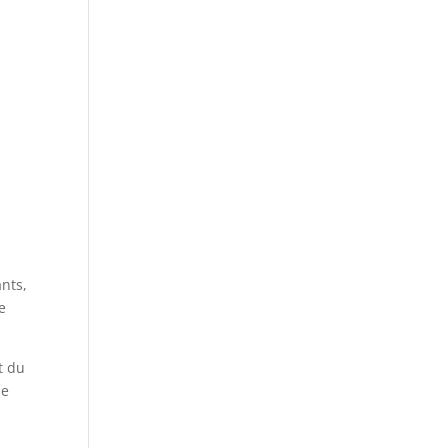
ants,
e
t du
le