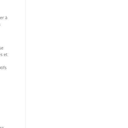
er à
s
se
s et
tifs
re