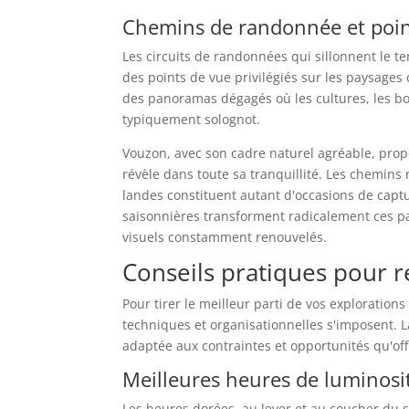
Chemins de randonnée et poin
Les circuits de randonnées qui sillonnent le t
des points de vue privilégiés sur les paysage
des panoramas dégagés où les cultures, les b
typiquement solognot.
Vouzon, avec son cadre naturel agréable, pro
révèle dans toute sa tranquillité. Les chemins
landes constituent autant d'occasions de captu
saisonnières transforment radicalement ces pay
visuels constamment renouvelés.
Conseils pratiques pour ré
Pour tirer le meilleur parti de vos explorati
techniques et organisationnelles s'imposent. 
adaptée aux contraintes et opportunités qu'offre
Meilleures heures de luminosi
Les heures dorées, au lever et au coucher du s