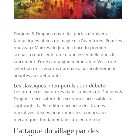
Donjons & Dragons ouvre les portes d'univers
fantastiques pleins de magie et d'aventures. Pour les
nouveaux Maîtres du Jeu, le choix du premier
scénario représente une étape essentielle dans le
lancement d'une campagne mémorable. Voici une
sélection de scénarios éprouvés, particulièrement
adaptés aux débutants.
Les classiques intemporels pour débuter
Les premières aventures dans l'univers de Donjons &
Dragons nécessitent des scénarios accessibles et
captivants. La 5e édition propose des trames
narratives idéales pour initier les joueurs aux
mécaniques fondamentales du jeu de rôle.
L'attaque du village par des