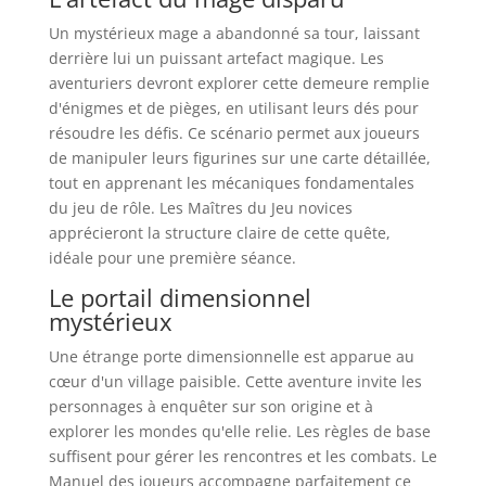
Un mystérieux mage a abandonné sa tour, laissant
derrière lui un puissant artefact magique. Les
aventuriers devront explorer cette demeure remplie
d'énigmes et de pièges, en utilisant leurs dés pour
résoudre les défis. Ce scénario permet aux joueurs
de manipuler leurs figurines sur une carte détaillée,
tout en apprenant les mécaniques fondamentales
du jeu de rôle. Les Maîtres du Jeu novices
apprécieront la structure claire de cette quête,
idéale pour une première séance.
Le portail dimensionnel
mystérieux
Une étrange porte dimensionnelle est apparue au
cœur d'un village paisible. Cette aventure invite les
personnages à enquêter sur son origine et à
explorer les mondes qu'elle relie. Les règles de base
suffisent pour gérer les rencontres et les combats. Le
Manuel des joueurs accompagne parfaitement ce