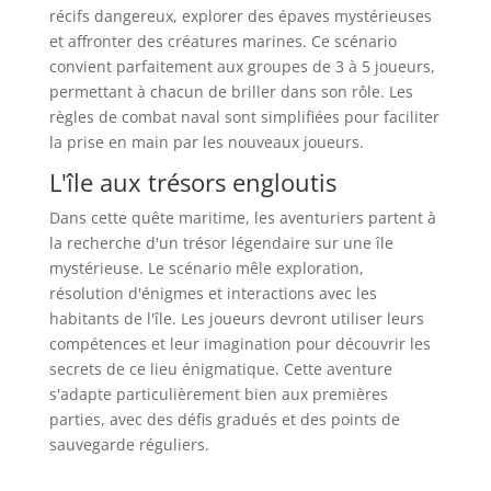
récifs dangereux, explorer des épaves mystérieuses
et affronter des créatures marines. Ce scénario
convient parfaitement aux groupes de 3 à 5 joueurs,
permettant à chacun de briller dans son rôle. Les
règles de combat naval sont simplifiées pour faciliter
la prise en main par les nouveaux joueurs.
L'île aux trésors engloutis
Dans cette quête maritime, les aventuriers partent à
la recherche d'un trésor légendaire sur une île
mystérieuse. Le scénario mêle exploration,
résolution d'énigmes et interactions avec les
habitants de l'île. Les joueurs devront utiliser leurs
compétences et leur imagination pour découvrir les
secrets de ce lieu énigmatique. Cette aventure
s'adapte particulièrement bien aux premières
parties, avec des défis gradués et des points de
sauvegarde réguliers.