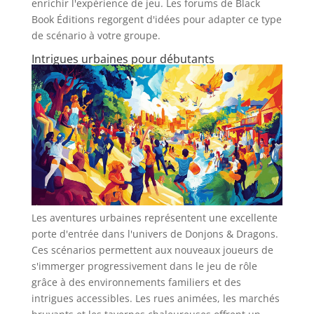
enrichir l'expérience de jeu. Les forums de Black
Book Éditions regorgent d'idées pour adapter ce type
de scénario à votre groupe.
Intrigues urbaines pour débutants
Les aventures urbaines représentent une excellente
porte d'entrée dans l'univers de Donjons & Dragons.
Ces scénarios permettent aux nouveaux joueurs de
s'immerger progressivement dans le jeu de rôle
grâce à des environnements familiers et des
intrigues accessibles. Les rues animées, les marchés