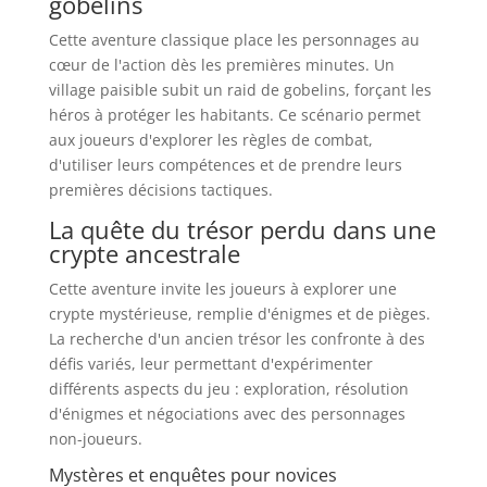
gobelins
Cette aventure classique place les personnages au
cœur de l'action dès les premières minutes. Un
village paisible subit un raid de gobelins, forçant les
héros à protéger les habitants. Ce scénario permet
aux joueurs d'explorer les règles de combat,
d'utiliser leurs compétences et de prendre leurs
premières décisions tactiques.
La quête du trésor perdu dans une
crypte ancestrale
Cette aventure invite les joueurs à explorer une
crypte mystérieuse, remplie d'énigmes et de pièges.
La recherche d'un ancien trésor les confronte à des
défis variés, leur permettant d'expérimenter
différents aspects du jeu : exploration, résolution
d'énigmes et négociations avec des personnages
non-joueurs.
Mystères et enquêtes pour novices